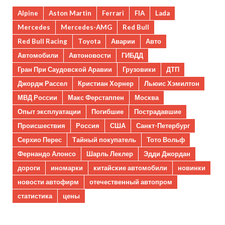
Alpine
Aston Martin
Ferrari
FIA
Lada
Mercedes
Mercedes-AMG
Red Bull
Red Bull Racing
Toyota
Аварии
Авто
Автомобили
Автоновости
ГИБДД
Гран При Саудовской Аравии
Грузовики
ДТП
Джордж Рассел
Кристиан Хорнер
Льюис Хэмилтон
МВД России
Макс Ферстаппен
Москва
Опыт эксплуатации
Погибшие
Пострадавшие
Происшествия
Россия
США
Санкт-Петербург
Серхио Перес
Тайный покупатель
Тото Вольф
Фернандо Алонсо
Шарль Леклер
Эдди Джордан
дороги
иномарки
китайские автомобили
новинки
новости автофирм
отечественный автопром
статистика
цены