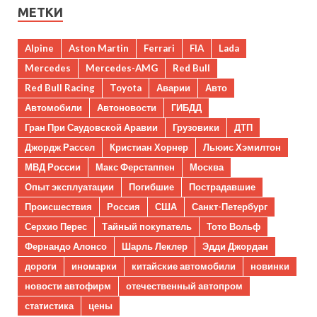
МЕТКИ
Alpine
Aston Martin
Ferrari
FIA
Lada
Mercedes
Mercedes-AMG
Red Bull
Red Bull Racing
Toyota
Аварии
Авто
Автомобили
Автоновости
ГИБДД
Гран При Саудовской Аравии
Грузовики
ДТП
Джордж Рассел
Кристиан Хорнер
Льюис Хэмилтон
МВД России
Макс Ферстаппен
Москва
Опыт эксплуатации
Погибшие
Пострадавшие
Происшествия
Россия
США
Санкт-Петербург
Серхио Перес
Тайный покупатель
Тото Вольф
Фернандо Алонсо
Шарль Леклер
Эдди Джордан
дороги
иномарки
китайские автомобили
новинки
новости автофирм
отечественный автопром
статистика
цены