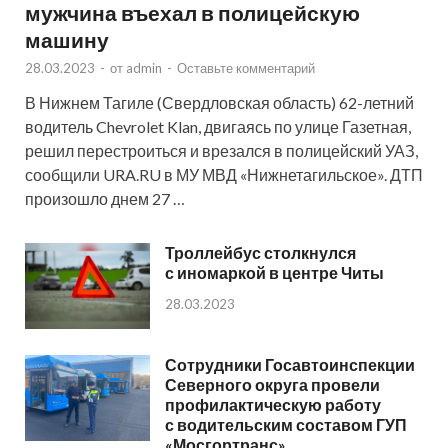
мужчина въехал в полицейскую
машину
28.03.2023
-
от
admin
-
Оставьте комментарий
В Нижнем Тагиле (Свердловская область) 62-летний
водитель Chevrolet Klan, двигаясь по улице Газетная,
решил перестроиться и врезался в полицейский УАЗ,
сообщили URA.RU в МУ МВД «Нижнетагильское». ДТП
произошло днем 27 …
Троллейбус столкнулся
с иномаркой в центре Читы
28.03.2023
Сотрудники Госавтоинспекции
Северного округа провели
профилактическую работу
с водительским составом ГУП
«Мосгортранс»