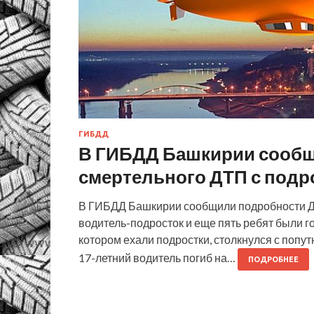
ГИБДД
В ГИБДД Башкирии сооб
смертельного ДТП с подр
В ГИБДД Башкирии сообщили подробности ДТ
водитель-подросток и еще пять ребят были г
котором ехали подростки, столкнулся с поп
17-летний водитель погиб на…
ПОДРОБНЕЕ