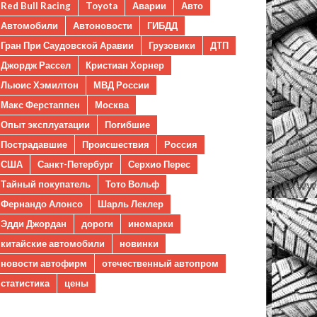
Red Bull Racing
Toyota
Аварии
Авто
Автомобили
Автоновости
ГИБДД
Гран При Саудовской Аравии
Грузовики
ДТП
Джордж Рассел
Кристиан Хорнер
Льюис Хэмилтон
МВД России
Макс Ферстаппен
Москва
Опыт эксплуатации
Погибшие
Пострадавшие
Происшествия
Россия
США
Санкт-Петербург
Серхио Перес
Тайный покупатель
Тото Вольф
Фернандо Алонсо
Шарль Леклер
Эдди Джордан
дороги
иномарки
китайские автомобили
новинки
новости автофирм
отечественный автопром
статистика
цены