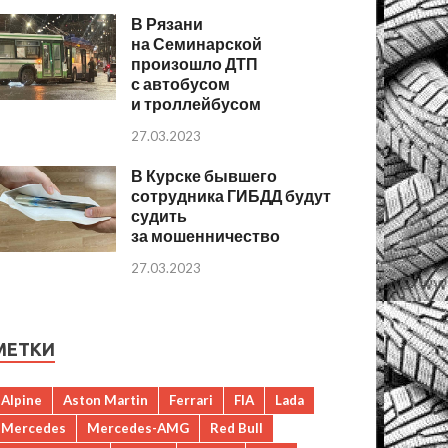
В Рязани
на Семинарской
произошло ДТП
с автобусом
и троллейбусом
27.03.2023
В Курске бывшего
сотрудника ГИБДД будут
судить
за мошенничество
27.03.2023
МЕТКИ
Alpine
Aston Martin
Ferrari
FIA
Lada
Mercedes
Mercedes-AMG
Red Bull