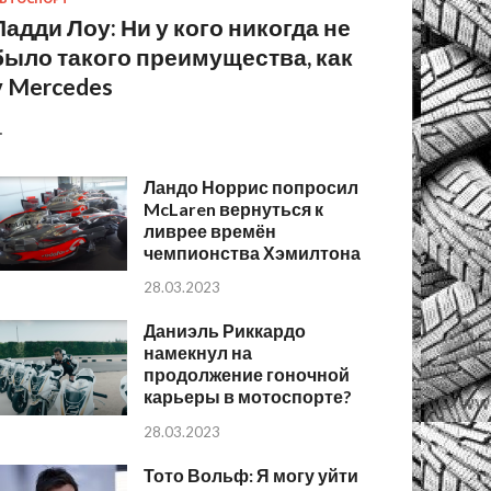
Падди Лоу: Ни у кого никогда не
было такого преимущества, как
у Mercedes
…
Ландо Норрис попросил
McLaren вернуться к
ливрее времён
чемпионства Хэмилтона
28.03.2023
Даниэль Риккардо
намекнул на
продолжение гоночной
карьеры в мотоспорте?
28.03.2023
Тото Вольф: Я могу уйти