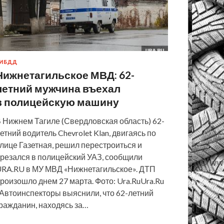
ИБДД
Нижнетагильское МВД: 62-
летний мужчина въехал
в полицейскую машину
 Нижнем Тагиле (Свердловская область) 62-
етний водитель Chevrolet Klan, двигаясь по
лице Газетная, решил перестроиться и
резался в полицейский УАЗ, сообщили
RA.RU в МУ МВД «Нижнетагильское». ДТП
роизошло днем 27 марта. Фото: Ura.RuUra.Ru
Автоинспекторы выяснили, что 62-летний
ражданин, находясь за…