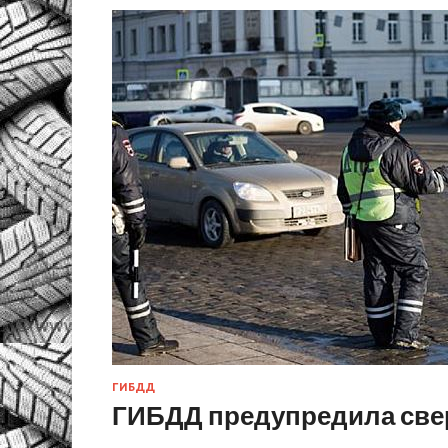
ГИБДД
ГИБДД предупредила свер