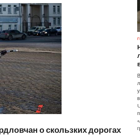
Г
В
л
у
в
U
п
«
дловчан о скользких дорогах
г