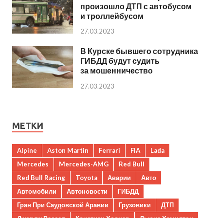
произошло ДТП с автобусом
и троллейбусом
27.03.2023
В Курске бывшего сотрудника
ГИБДД будут судить
за мошенничество
27.03.2023
МЕТКИ
Alpine
Aston Martin
Ferrari
FIA
Lada
Mercedes
Mercedes-AMG
Red Bull
Red Bull Racing
Toyota
Аварии
Авто
Автомобили
Автоновости
ГИБДД
Гран При Саудовской Аравии
Грузовики
ДТП