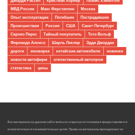
Джордж Рассел
Кристиан Хорнер
Льюис Хэмилтон
МВД России
Макс Ферстаппен
Москва
Опыт эксплуатации
Погибшие
Пострадавшие
Происшествия
Россия
США
Санкт-Петербург
Серхио Перес
Тайный покупатель
Тото Вольф
Фернандо Алонсо
Шарль Леклер
Эдди Джордан
дороги
иномарки
китайские автомобили
новинки
новости автофирм
отечественный автопром
статистика
цены
Все материалы на данном сайте взяты из открытых источников и предоставляются
исключительно в ознакомительных целях. Права на материалы принадлежат их