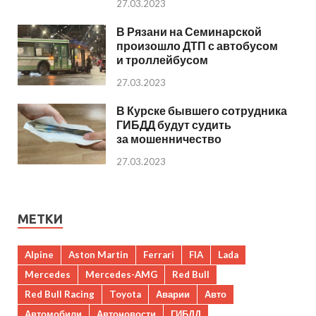
27.03.2023
В Рязани на Семинарской
произошло ДТП с автобусом
и троллейбусом
27.03.2023
В Курске бывшего сотрудника
ГИБДД будут судить
за мошенничество
27.03.2023
МЕТКИ
Alpine
Aston Martin
Ferrari
FIA
Lada
Mercedes
Mercedes-AMG
Red Bull
Red Bull Racing
Toyota
Аварии
Авто
Автомобили
Автоновости
ГИБДД