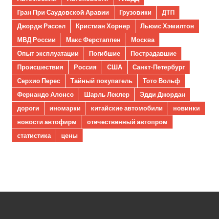
Гран При Саудовской Аравии
Грузовики
ДТП
Джордж Рассел
Кристиан Хорнер
Льюис Хэмилтон
МВД России
Макс Ферстаппен
Москва
Опыт эксплуатации
Погибшие
Пострадавшие
Происшествия
Россия
США
Санкт-Петербург
Серхио Перес
Тайный покупатель
Тото Вольф
Фернандо Алонсо
Шарль Леклер
Эдди Джордан
дороги
иномарки
китайские автомобили
новинки
новости автофирм
отечественный автопром
статистика
цены