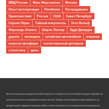
МВД России
Макс Ферстаппен
Москва
Опыт эксплуатации
Погибшие
Пострадавшие
Происшествия
Россия
США
Санкт-Петербург
Серхио Перес
Тайный покупатель
Тото Вольф
Фернандо Алонсо
Шарль Леклер
Эдди Джордан
дороги
иномарки
китайские автомобили
новинки
новости автофирм
отечественный автопром
статистика
цены
Все материалы на данном сайте взяты из открытых источников и предоставляются
исключительно в ознакомительных целях. Права на материалы принадлежат их
владельцам. Администрация сайта ответственности за содержание материала