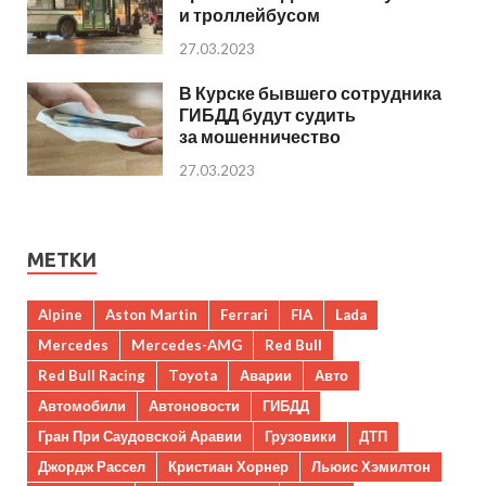
и троллейбусом
27.03.2023
В Курске бывшего сотрудника
ГИБДД будут судить
за мошенничество
27.03.2023
МЕТКИ
Alpine
Aston Martin
Ferrari
FIA
Lada
Mercedes
Mercedes-AMG
Red Bull
Red Bull Racing
Toyota
Аварии
Авто
Автомобили
Автоновости
ГИБДД
Гран При Саудовской Аравии
Грузовики
ДТП
Джордж Рассел
Кристиан Хорнер
Льюис Хэмилтон