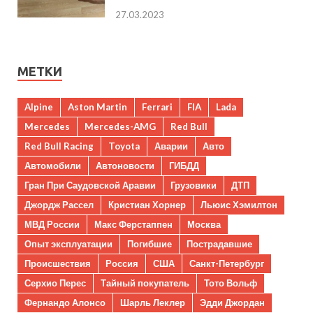
27.03.2023
МЕТКИ
Alpine
Aston Martin
Ferrari
FIA
Lada
Mercedes
Mercedes-AMG
Red Bull
Red Bull Racing
Toyota
Аварии
Авто
Автомобили
Автоновости
ГИБДД
Гран При Саудовской Аравии
Грузовики
ДТП
Джордж Рассел
Кристиан Хорнер
Льюис Хэмилтон
МВД России
Макс Ферстаппен
Москва
Опыт эксплуатации
Погибшие
Пострадавшие
Происшествия
Россия
США
Санкт-Петербург
Серхио Перес
Тайный покупатель
Тото Вольф
Фернандо Алонсо
Шарль Леклер
Эдди Джордан