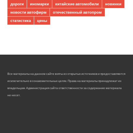
дороги
иномарки
китайские автомобили
новинки
новости автофирм
отечественный автопром
статистика
цены
Все материалы на данном сайте взяты из открытых источников и предоставляются
исключительно в ознакомительных целях. Права на материалы принадлежат их
владельцам. Администрация сайта ответственности за содержание материала
не несет.