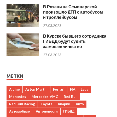
В Рязани на Семинарской
произошло ДТП с автобусом
и троллейбусом
27.03.2023
В Курске бывшего сотрудника
ГИБДД будут судить
за мошенничество
27.03.2023
МЕТКИ
Alpine
Aston Martin
Ferrari
FIA
Lada
Mercedes
Mercedes-AMG
Red Bull
Red Bull Racing
Toyota
Аварии
Авто
Автомобили
Автоновости
ГИБДД