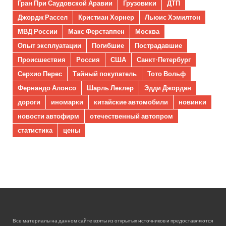
Гран При Саудовской Аравии
Грузовики
ДТП
Джордж Рассел
Кристиан Хорнер
Льюис Хэмилтон
МВД России
Макс Ферстаппен
Москва
Опыт эксплуатации
Погибшие
Пострадавшие
Происшествия
Россия
США
Санкт-Петербург
Серхио Перес
Тайный покупатель
Тото Вольф
Фернандо Алонсо
Шарль Леклер
Эдди Джордан
дороги
иномарки
китайские автомобили
новинки
новости автофирм
отечественный автопром
статистика
цены
Все материалы на данном сайте взяты из открытых источников и предоставляются