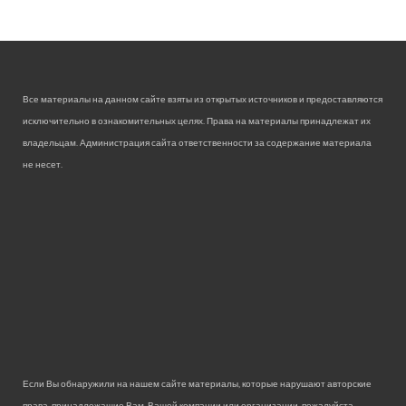
Все материалы на данном сайте взяты из открытых источников и предоставляются
исключительно в ознакомительных целях. Права на материалы принадлежат их
владельцам. Администрация сайта ответственности за содержание материала
не несет.
Если Вы обнаружили на нашем сайте материалы, которые нарушают авторские
права, принадлежащие Вам, Вашей компании или организации, пожалуйста,