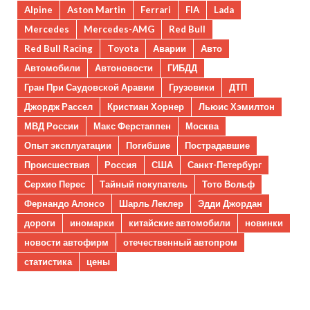
Alpine
Aston Martin
Ferrari
FIA
Lada
Mercedes
Mercedes-AMG
Red Bull
Red Bull Racing
Toyota
Аварии
Авто
Автомобили
Автоновости
ГИБДД
Гран При Саудовской Аравии
Грузовики
ДТП
Джордж Рассел
Кристиан Хорнер
Льюис Хэмилтон
МВД России
Макс Ферстаппен
Москва
Опыт эксплуатации
Погибшие
Пострадавшие
Происшествия
Россия
США
Санкт-Петербург
Серхио Перес
Тайный покупатель
Тото Вольф
Фернандо Алонсо
Шарль Леклер
Эдди Джордан
дороги
иномарки
китайские автомобили
новинки
новости автофирм
отечественный автопром
статистика
цены