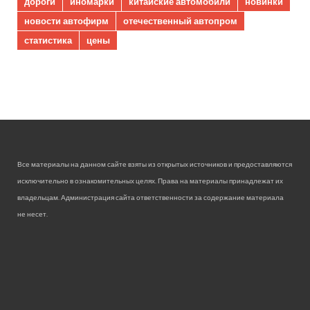
дороги
иномарки
китайские автомобили
новинки
новости автофирм
отечественный автопром
статистика
цены
Все материалы на данном сайте взяты из открытых источников и предоставляются
исключительно в ознакомительных целях. Права на материалы принадлежат их
владельцам. Администрация сайта ответственности за содержание материала
не несет.