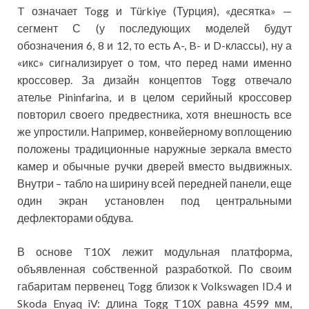
T означает Togg и Türkiye (Турция), «десятка» —
сегмент С (у последующих моделей будут
обозначения 6, 8 и 12, то есть A-, B- и D-классы), ну а
«икс» сигнализирует о том, что перед нами именно
кроссовер. За дизайн концептов Togg отвечало
ателье Pininfarina, и в целом серийный кроссовер
повторил своего предвестника, хотя внешность все
же упростили. Например, конвейерному воплощению
положены традиционные наружные зеркала вместо
камер и обычные ручки дверей вместо выдвижных.
Внутри – табло на ширину всей передней панели, еще
один экран установлен под центральными
дефлекторами обдува.
В основе T10X лежит модульная платформа,
объявленная собственной разработкой. По своим
габаритам первенец Togg близок к Volkswagen ID.4 и
Skoda Enyaq iV: длина Togg T10X равна 4599 мм,