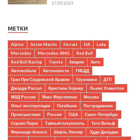
27.03.2023
МЕТКИ
Alpine
Aston Martin
Ferrari
FIA
Lada
Mercedes
Mercedes-AMG
Red Bull
Red Bull Racing
Toyota
Аварии
Авто
Автомобили
Автоновости
ГИБДД
Гран При Саудовской Аравии
Грузовики
ДТП
Джордж Рассел
Кристиан Хорнер
Льюис Хэмилтон
МВД России
Макс Ферстаппен
Москва
Опыт эксплуатации
Погибшие
Пострадавшие
Происшествия
Россия
США
Санкт-Петербург
Серхио Перес
Тайный покупатель
Тото Вольф
Фернандо Алонсо
Шарль Леклер
Эдди Джордан