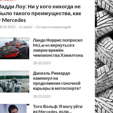
Падди Лоу: Ни у кого никогда не
было такого преимущества, как
у Mercedes
8.03.2023
-
от
admin
-
Оставьте комментарий
Ландо Норрис попросил
McLaren вернуться к
ливрее времён
чемпионства Хэмилтона
28.03.2023
Даниэль Риккардо
намекнул на
продолжение гоночной
карьеры в мотоспорте?
28.03.2023
Тото Вольф: Я могу уйти
из Mercedes, если…