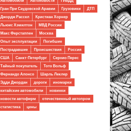
Автомобили
Автоновости
ГИБДД
Гран При Саудовской Аравии
Грузовики
ДТП
Джордж Рассел
Кристиан Хорнер
Льюис Хэмилтон
МВД России
Макс Ферстаппен
Москва
Опыт эксплуатации
Погибшие
Пострадавшие
Происшествия
Россия
США
Санкт-Петербург
Серхио Перес
Тайный покупатель
Тото Вольф
Фернандо Алонсо
Шарль Леклер
Эдди Джордан
дороги
иномарки
китайские автомобили
новинки
новости автофирм
отечественный автопром
статистика
цены