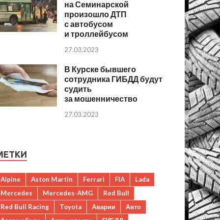
на Семинарской
произошло ДТП
с автобусом
и троллейбусом
27.03.2023
В Курске бывшего
сотрудника ГИБДД будут
судить
за мошенничество
27.03.2023
МЕТКИ
Alpine
Aston Martin
Ferrari
FIA
Lada
Mercedes
Mercedes-AMG
Red Bull
Red Bull Racing
Toyota
Аварии
Авто