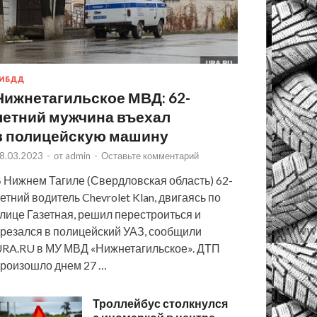
ИБДД
Нижнетагильское МВД: 62-
летний мужчина въехал
в полицейскую машину
8.03.2023
-
от
admin
-
Оставьте комментарий
 Нижнем Тагиле (Свердловская область) 62-
етний водитель Chevrolet Klan, двигаясь по
лице Газетная, решил перестроиться и
резался в полицейский УАЗ, сообщили
RA.RU в МУ МВД «Нижнетагильское». ДТП
роизошло днем 27 …
Троллейбус столкнулся