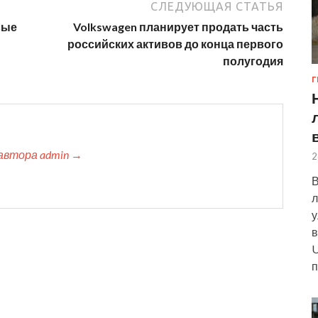
СЛЕДУЮЩАЯ СТАТЬЯ
вые
Volkswagen планирует продать часть
российских активов до конца первого
полугодия
Г
автора admin →
2
В
л
у
в
U
п