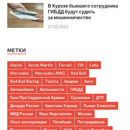
В Курске бывшего сотрудника
ГИБДД будут судить
за мошенничество
27.03.2023
МЕТКИ
Alpine
Aston Martin
Ferrari
FIA
Lada
Mercedes
Mercedes-AMG
Red Bull
Red Bull Racing
Toyota
Аварии
Авто
Автомобили
Автоновости
ГИБДД
Гран При Саудовской Аравии
Грузовики
ДТП
Джордж Рассел
Кристиан Хорнер
Льюис Хэмилтон
МВД России
Макс Ферстаппен
Москва
Опыт эксплуатации
Погибшие
Пострадавшие