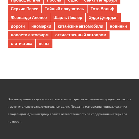
Происшествия
Россия
США
Санкт-Петербург
Серхио Перес
Тайный покупатель
Тото Вольф
Фернандо Алонсо
Шарль Леклер
Эдди Джордан
дороги
иномарки
китайские автомобили
новинки
новости автофирм
отечественный автопром
статистика
цены
Все материалы на данном сайте взяты из открытых источников и предоставляются
исключительно в ознакомительных целях. Права на материалы принадлежат их
владельцам. Администрация сайта ответственности за содержание материала
не несет.