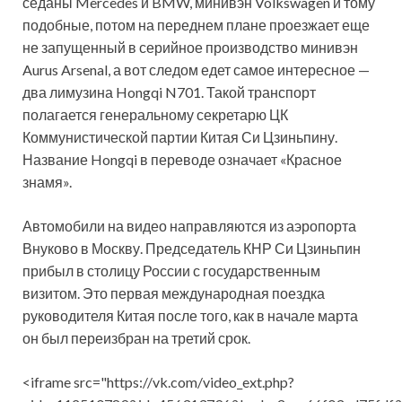
седаны Mercedes и BMW, минивэн Volkswagen и тому
подобные, потом на переднем плане проезжает еще
не запущенный в серийное производство минивэн
Aurus Arsenal, а вот следом едет самое интересное —
два лимузина Hongqi N701. Такой транспорт
полагается генеральному секретарю ЦК
Коммунистической партии Китая Си Цзиньпину.
Название Hongqi в переводе означает «Красное
знамя».
Автомобили на видео направляются из аэропорта
Внуково в Москву. Председатель КНР Си Цзиньпин
прибыл в столицу России с государственным
визитом. Это первая международная поездка
руководителя Китая после того, как в начале марта
он был переизбран на третий срок.
<iframe src="https://vk.com/video_ext.php?