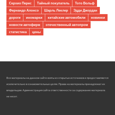
Серхио Перес
Тайный покупатель
Тото Вольф
Фернандо Алонсо
Шарль Леклер
Эдди Джордан
дороги
иномарки
китайские автомобили
новинки
новости автофирм
отечественный автопром
статистика
цены
Все материалы на данном сайте взяты из открытых источников и предоставляются
исключительно в ознакомительных целях. Права на материалы принадлежат их
владельцам. Администрация сайта ответственности за содержание материала
не несет.