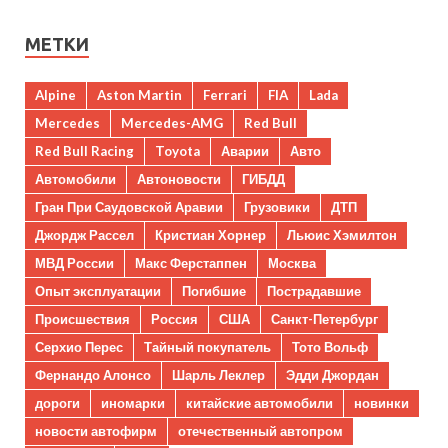
МЕТКИ
Alpine
Aston Martin
Ferrari
FIA
Lada
Mercedes
Mercedes-AMG
Red Bull
Red Bull Racing
Toyota
Аварии
Авто
Автомобили
Автоновости
ГИБДД
Гран При Саудовской Аравии
Грузовики
ДТП
Джордж Рассел
Кристиан Хорнер
Льюис Хэмилтон
МВД России
Макс Ферстаппен
Москва
Опыт эксплуатации
Погибшие
Пострадавшие
Происшествия
Россия
США
Санкт-Петербург
Серхио Перес
Тайный покупатель
Тото Вольф
Фернандо Алонсо
Шарль Леклер
Эдди Джордан
дороги
иномарки
китайские автомобили
новинки
новости автофирм
отечественный автопром